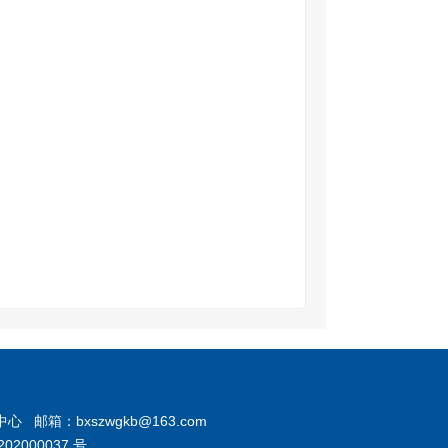
箱：bxszwgkb@163.com
02000037 号