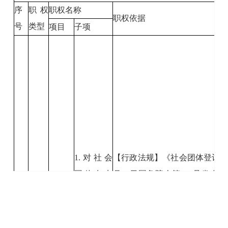
序
职权
职权名称
职权依据
号
类型
项目
子项
1.对社会
【行政法规】《社会团体登记管理
团体在申
月25日国务院令第250号发布根据
请登记时
务院令第666号《国务院关于
对违反
弄虚作
定》修订）
《社会
假，骗取
第二十七条:登记管理机关履行