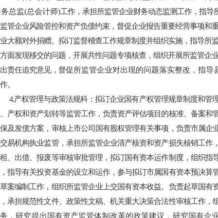
财
务总监(总会计师)
工作，承担所监管企业财务动态监测工作，指导
所监管企业风险管控和资产负债约束，督促企业报告重要经营事项和
企业大额对外捐赠。拟订监督稽查工作规章制度并组织实施，指导所
关方面发现移交的问题，开展共性问题专项核查，组织开展所监管企
出责任追究意见，督
促所监管企业对出现的问题落实整改，指导县
作。
4.产权管理与政策法规科：拟订企业国有产权管理规章制度和管
让、产权和资产划转等监管工作，负责资产评估项目的核准、备案和
担保及发债方案，审核上市公司国有股权管理有关事项，负责市属企
权交易机构执业监管，承担所监管企业清产核资和资产损失核销工作
出租、出借、报废等审核审批管理，拟订国有资本运作制度，组织指
营，指导有关投资基金的设立和运作，参与拟订市属国有资本预决算
议草案编制工作，组织所监管企业上交国有资本收益。负责起草国有
案，承担规范性文件、政策性文稿、机关重大决策合法性审核工作，
事
务，研究提出国有资产监管体制改革的政策建议，研究国有企