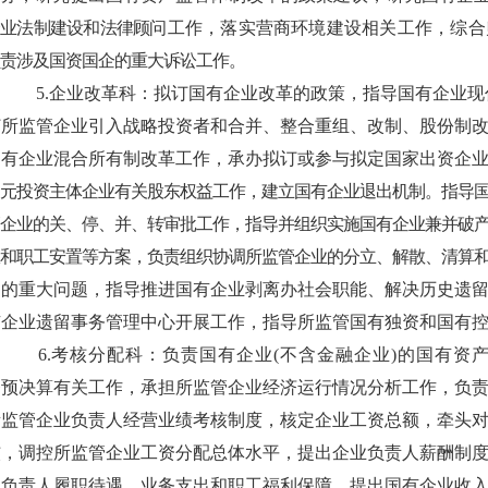
企业法制建设和法律顾
问工作，落实营商环境建设相关工作，综合归
责涉及国资国企的重大诉讼工作。
5.企业改革科：拟订国有企业改革的政策，指导国有企业
订所监管企业引入战略投资者和合并、整合重组、改制、股份制
国有企业混合所有制改革工作，承办拟订或参与拟定国家出资企
多元投资主体企业有关股东权益工作，建立国有企业退出机制。指导
管企业的关、停、并、转审批工作，指导并组织实施国有企业兼并破
和职工安置等方案，负责组织协调所监管企业的分立、解散、清算
中的重大问题，
指导推进国有企业剥离办社会职能、解决历史遗
有企业遗留事务管理中心开展工作，指导所监管国有独资和国有
6.
考核分配科：负责国有企业(不含金融企业)的国有资
务预决算有关工作，承担所监管企业经济运行情况分析工作，负
所监管企业负责人经营业绩考核制度，核定企业工资总额，牵头
核，调控所监管企业工资分配总体水平，提出企业负责人薪酬制
业负责人履职待遇、业务支出和职工福利保障。提出国有企业收