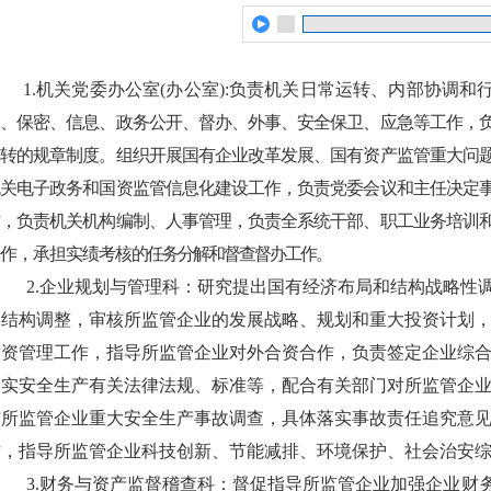
1.
机关党委办公室(办公室):负责机关日常运转、内部协调和
案、保密、信息、政务公开、督办、外事、安全保卫、应急等工作，
运转的规章制度。组织开展国有企业改革发展、国有资产监管重大问
机关电子政务和国资监管信息化建设工作，负责党委会议和主任决定
作，负责机关机构编制、人事管理，负责全系统干部、职工业务培训
作，承担实绩考核
的任务分解和督查督办工作。
2.企业规划与管理科：研究提出国有经济布局和结构战
略性
和结构调整，审
核所
监管企业的发展战略、规划和重大投资计划
投资管理工作，指导所监管企业
对外合资合
作，负责签定企业综
落实安全生产有关法律法规、标准等，配合有关部门对所监管
企
与所监管企业重大安全生产事故调查，具体落实事故责任追究意
作，指导所监管企业科技创新、节能减排、环境保护、社会治安
3.财务与资产监督稽查科：督促指导所监管企业加强企
业财