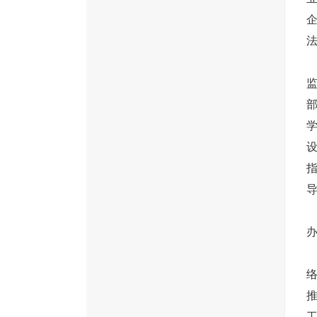
法
导
办