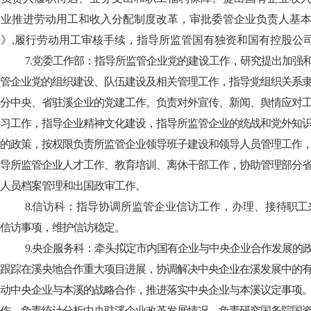
企业推进劳动用工和收入分配制度改革，审批委管企业负
责人基
》,履行劳动用
工审核手续，指导所监管国有独资和国有控股公
7.党委工作部：指导所监管企业党的建设工作，研究提出加强
监管企业党的组织建设、队伍建设及相关管理工作，指导党组织关系
部分中央、省驻溪企业的党建工作。负责对外宣传、新闻、舆情应对
学习工作，指导企业精神文化建设，指导所监管企业的统战和党外知
设的政策，按权限负责所监管企业领导班子建设和领导人员管理工作
指导所监管企业人才工作、教育培训、离休干部工作，协助管理部分
人员档案管理和出国政审工作。
8.
信访科：指导协调所监管企业信访工作，办理、接
待职工
信访事项，维护信访稳定。
9.央企服务科：牵头拟定市内国有企业与中央企业合作发展的
络跟踪在溪央地合作重大项目进展，协调解决中央企业在溪发展中的
推动中央企业与本溪的战略合作，推进落实中央企业与本溪议定事项
工作，负责统计分析中央驻溪企业改革发展情况。负责研究国务院国