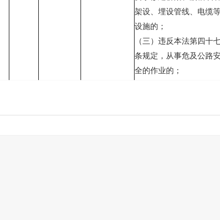
架设、埋设管线、电缆
设施的；
（三）违反本法第四十
条规定，从事危及公路
全的作业的；
（四）违反本法第四十
条规定，铁轮车、履带
和其他可能损害路面的
具擅自在公路上行驶的
（五）违反本法第五十
规定，车辆超限使用汽
渡船或者在公路上擅自
限行驶的；
（六）违反本法第五十
条、第五十六条规定，