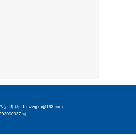
机
并
公
3
渡
、
箱：bxszwgkb@163.com
为
02000037 号
构
按