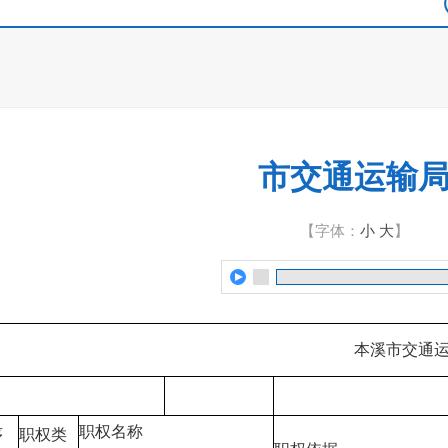
市交通运输
【字体：
小
大
】
本溪市交通
职权名称
序
职权类