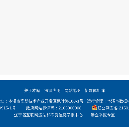
为之一的，由公路管理
构责令停止违法行为，
按照下列规定予以罚款:
（一）擅自占用、挖掘
路的，可以处3000元以上
万元以下罚款；
（二）擅自修建桥梁、
槽或者架设、埋设管线
电缆等设施的，可以处
1000元以上3万元以下罚
关于本站
法律声明
网站地图
新媒体矩阵
款。
本溪市高新技术产业开发区枫叶路188-1号 运行管理：本溪市数据中心 邮
第四十条 有下列违法行
9915-1号
政府网站标识码：2105000008
辽公网安备 21502
之一的，由公路管理机
辽宁省互联网违法和不良信息举报中心
涉企举报专区
责令停止违法行为，并