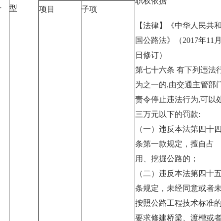
职权依据
号
型
项目
子项
【法律】《中华人民共
国公路法》（2017年11月
日修订）
第七十六条 有下列违法
为之一的,由交通主管部
责令停止违法行为,可以
三万元以下的罚款:
（一）违反本法第四十
条第一款规定，擅自占
用、挖掘公路的；
（二）违反本法第四十
条规定，未经同意或者
按照公路工程技术标准
要求修建桥梁、渡槽或