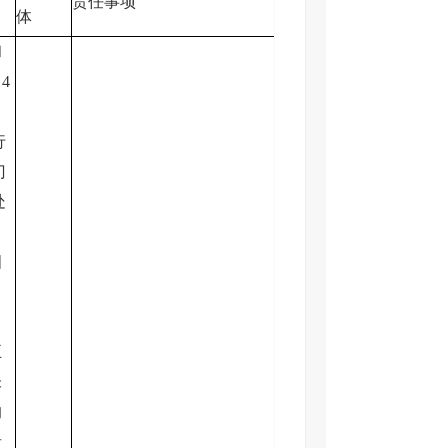
责任事项
体
和
4
行
门
处
四
五
未
的
者