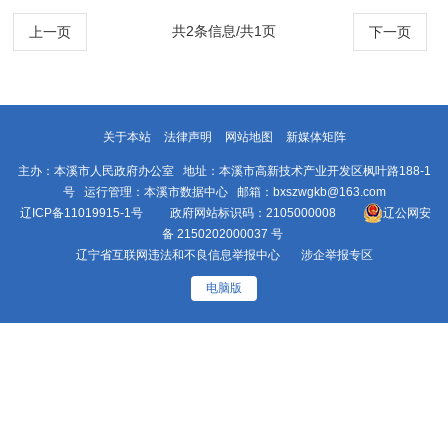
表第2012号建议办理情况的答复
共2条信息/共1页
上一页
下一页
关于本站
法律声明
网站地图
新媒体矩阵
主办：本溪市人民政府办公室 地址：本溪市高新技术产业开发区枫叶路188-1
号 运行管理：本溪市数据中心 邮箱：bxszwgkb@163.com
辽ICP备11019915-1号
政府网站标识码：2105000008
辽公网安
备 2150202000037 号
辽宁省互联网违法和不良信息举报中心
涉企举报专区
电脑版