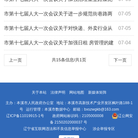
河小桥及铁路桥洞乱停重型车辆的 建议（10...
市第十七届人大一次会议关于进一步规范街巷路两
07-05
侧停车问题的建议（1056号）办理情况的答复
市第十七届人大一次会议关于对快递、外卖行业从
07-05
业人员加强监管及保障的建议（1031号）办...
市第十七届人大一次会议关于加强日租 房管理的建
07-04
议（1006号）办理情况的答复
共15条信息/共1页
上一页
下一页
关于本站
法律声明
网站地图
新媒体矩阵
主办：本溪市人民政府办公室 地址：本溪市高新技术产业开发区枫叶路188-1
号 运行管理：本溪市数据中心 邮箱：bxszwgkb@163.com
辽ICP备11019915-1号
政府网站标识码：2105000008
辽公网安
备 2150202000037 号
辽宁省互联网违法和不良信息举报中心
涉企举报专区