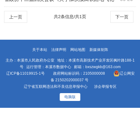
提速改造建设的提案》(第0260号)答复
共2条信息/共1页
上一页
下一页
关于本站
法律声明
网站地图
新媒体矩阵
主办：本溪市人民政府办公室 地址：本溪市高新技术产业开发区枫叶路188-1
号 运行管理：本溪市数据中心 邮箱：bxszwgkb@163.com
辽ICP备11019915-1号
政府网站标识码：2105000008
辽公网安
备 2150202000037 号
辽宁省互联网违法和不良信息举报中心
涉企举报专区
电脑版