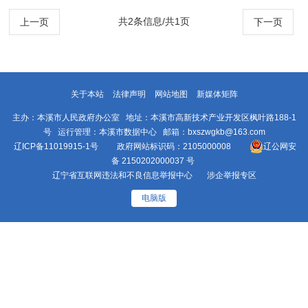
管的建议》（第1023号）答复
共2条信息/共1页
上一页
下一页
关于本站
法律声明
网站地图
新媒体矩阵
主办：本溪市人民政府办公室 地址：本溪市高新技术产业开发区枫叶路188-1
号 运行管理：本溪市数据中心 邮箱：bxszwgkb@163.com
辽ICP备11019915-1号
政府网站标识码：2105000008
辽公网安
备 2150202000037 号
辽宁省互联网违法和不良信息举报中心
涉企举报专区
电脑版