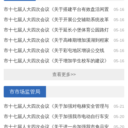
市十七届人大四次会议《关于搭建平台有效盘活闲置
05-16
资产的建议》（第4213号）答复
市十七届人大四次会议《关于开展公交辅助系统改革
05-16
试点解决中小学生乘车难问题的建议》（第420...
市十七届人大四次会议《关于延长小堡体育公园路灯
05-16
冬季亮化时间的建议》（第4195号）答复
市十七届人大四次会议《关于高峰期增加溪湖到程家
05-16
36路车次的建议》（第4164号）答复
市十七届人大四次会议《关于彩屯地区增设公交线
05-16
路、增设站点的建议》（第4148号）答复
市十七届人大四次会议《关于增加学生校车的建议》
05-16
（第4074号）答复
查看更多>>
市市场监管局
市十七届人大四次会议《关于加强对电梯安全管理与
05-21
维护的建议》（第4060号）答复
市十七届人大四次会议《关于加强我市电动自行车安
05-20
全管理的建议》（第4092号）答复
市十七届人大四次会议《关于进一步加强我市食品安
05-20