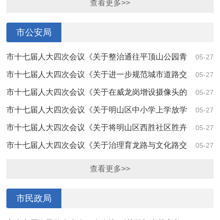
查看更多>>
市公安局
市十七届人大四次会议《关于整治通往平顶山公园青
05-27
云山停车场路段建议》（第4225号）答复
市十七届人大四次会议《关于进一步规范城市道路交
05-27
通安全的建议》（第4203号）答复
市十七届人大四次会议《关于在威龙岗增设摄像头的
05-27
建议》（第4192号）答复
市十七届人大四次会议《关于明山区中小学上学放学
05-27
高峰时段增设交通疏导专职警力的建议》（第4...
市十七届人大四次会议《关于将明山区西胜社区胜卉
05-27
巷道路改为单行道的建议》（第4189号）答复
市十七届人大四次会议《关于治理育龙路与文化路交
05-27
叉路口公厕门前机动车违停问题的建议》（第4...
查看更多>>
市民政局