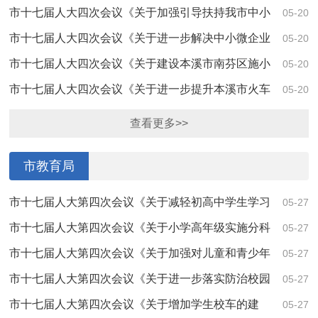
空经济发展的建议》（第4171号）答复
市十七届人大四次会议《关于加强引导扶持我市中小
05-20
微企业发展的建议》（第4132号）答复
市十七届人大四次会议《关于进一步解决中小微企业
05-20
发展中遇到的融资难融资贵问题的建议》(第41...
市十七届人大四次会议《关于建设本溪市南芬区施小
05-20
线八道沟至小高岭段工程的建议》（第4129号...
市十七届人大四次会议《关于进一步提升本溪市火车
05-20
站“城市窗口”相关设施功能和管理水平的建...
查看更多>>
市教育局
市十七届人大第四次会议《关于减轻初高中学生学习
05-27
负担的建议的提案》（第4169号）答复
市十七届人大第四次会议《关于小学高年级实施分科
05-27
教学的建议》（第4111号）答复
市十七届人大第四次会议《关于加强对儿童和青少年
05-27
心理健康干预的建议》（第4108号）答复
市十七届人大第四次会议《关于进一步落实防治校园
05-27
欺凌工作的建议》（第4097号）答复
市十七届人大第四次会议《关于增加学生校车的建
05-27