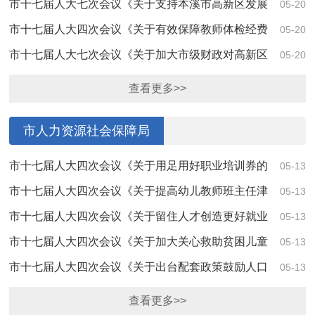
编制人员的固定收入、设立专项固定财政拨款...
市十七届人大七次会议《关于支持本溪市高新区发展
05-20
飞地经济的建议》（第4211号）答复
市十七届人大四次会议《关于有效保障教师体检经费
05-20
的建议》（第4010号）答复
市十七届人大七次会议《关于加大市级财政对高新区
05-20
支持力度的建议》（第4212号）答复
查看更多>>
市人力资源社会保障局
市十七届人大四次会议《关于用足用好职业培训券的
05-13
建议》（第4103号）答复
市十七届人大四次会议《关于提高幼儿教师班主任津
05-13
贴的建议》（第4081号）答复
市十七届人大四次会议《关于留住人才创造更好就业
05-13
机会的建议》（第4107号）答复
市十七届人大四次会议《关于加大关心救助贫困儿童
05-13
工作力度的建议》（第4080号）答复
市十七届人大四次会议《关于出台配套政策鼓励人口
05-13
生育的建议》（第4061号）答复
查看更多>>