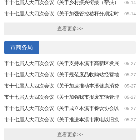
活体交易的建议》（第4048号）答复
市十七届人大四次会议《关于乡村振兴衔接（帮扶）
05-14
投资项目收益资金使用情况的建议》（第4027...
市十七届人大四次会议《关于加强管控秸秆分期定时
05-14
有序焚烧的建议》（第4003号）答复
查看更多>>
市商务局
市十七届人大四次会议《关于支持本溪市高新区发展
05-27
飞地经济的建议》（第4211号）答复
市十七届人大四次会议《关于规范废品收购站经营地
05-27
点审批、管理的建议》（第4056号）答复
市十七届人大四次会议《关于加速推动本溪健康消费
05-27
品工业高质量发展的建议》（第4199号）的答复
市十七届人大四次会议《关于加强我市报废车辆管理
05-27
的建议》（第4043号）答复
市十七届人大四次会议《关于成立本溪市餐饮协会以
05-27
规范餐饮行业管理的建议》（第4029号）答复
市十七届人大四次会议《关于推进本溪市家电以旧换
05-27
新政策实施的建议》（第4022号）的答复
查看更多>>