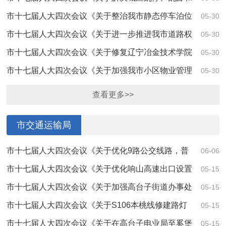
停车难问题的建议》（第4051号）答复
市十七届人大四次会议《关于整治我市静态停车泊位
05-30
被僵尸车等占用的建议》（第4119号）答复
市十七届人大四次会议《关于进一步推进我市道路权
05-30
属确定的建议》（第4102号）答复
市十七届人大四次会议《关于修复辽宁冶金技术学院
05-30
旁平顶山登山台阶步道入口一侧道路的建议》...
市十七届人大四次会议《关于加强我市小区物业管理
05-30
工作的建议》（第4045号）答复
查看更多>>
市交通运输局
市十七届人大四次会议《关于优化9路公交线路，普
06-06
惠沿线居民及企业的建议》（第4073号）答复
市十七届人大四次会议《关于优化响山高速出口设置
05-15
和配套设施建设的建议》（第4219号）答复
市十七届人大四次会议《关于加强高台子街道办事处
05-15
附近道路安全的建议》（第4186号）答复
市十七届人大四次会议《关于S106本桃线修建路灯
05-15
的建议》(第4185号)答复
市十七届人大四次会议《关于在高台子电业局至奚堡
05-15