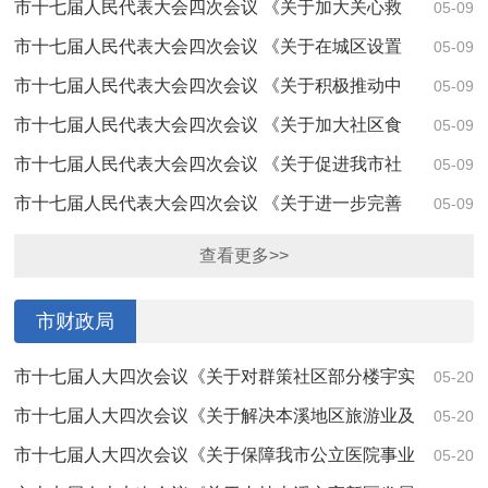
市十七届人民代表大会四次会议 《关于加大关心救
05-09
助贫困儿童工作力度的建议》（第4080号）答复
市十七届人民代表大会四次会议 《关于在城区设置
05-09
烧纸祭祀炉的建议》 （第4121号）答复
市十七届人民代表大会四次会议 《关于积极推动中
05-09
医药与养老产业深度融合 的建议》（第4023号...
市十七届人民代表大会四次会议 《关于加大社区食
05-09
堂建设推广力度的建议》 （第4017号）答复
市十七届人民代表大会四次会议 《关于促进我市社
05-09
会组织高质量发展的 建议》（第4016号）答复
市十七届人民代表大会四次会议 《关于进一步完善
05-09
社区养老配套服务解决空巢 老年人养老问题的...
查看更多>>
市财政局
市十七届人大四次会议《关于对群策社区部分楼宇实
05-20
施房屋产权转移的建议》（第4177号）答复
市十七届人大四次会议《关于解决本溪地区旅游业及
05-20
其相关旅游酒店冬季经营困难的建议》（第402...
市十七届人大四次会议《关于保障我市公立医院事业
05-20