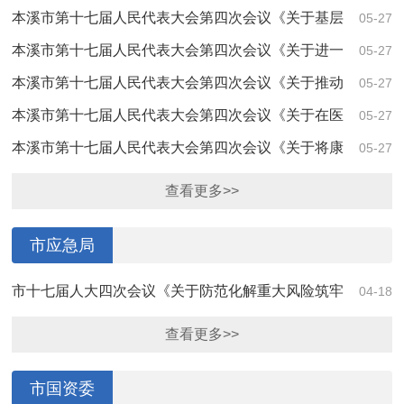
市康宁医院增设编制床位的建议》（4218号）答复
本溪市第十七届人民代表大会第四次会议《关于基层
05-27
医疗机构检验与三级医院结果互认的建议》（4...
本溪市第十七届人民代表大会第四次会议《关于进一
05-27
步完善我市医保管理体系建设的建议》（4138...
本溪市第十七届人民代表大会第四次会议《关于推动
05-27
我市紧密型医联体建设的建议》（4115号）答复
本溪市第十七届人民代表大会第四次会议《关于在医
05-27
院、银行、社区等公共服务部门设置“老人窗...
本溪市第十七届人民代表大会第四次会议《关于将康
05-27
复治疗住院医疗费用纳入基本医疗保险统筹支...
查看更多>>
市应急局
市十七届人大四次会议《关于防范化解重大风险筑牢
04-18
安全防线推进巨灾保险制度建设的建议》（第4...
查看更多>>
市国资委