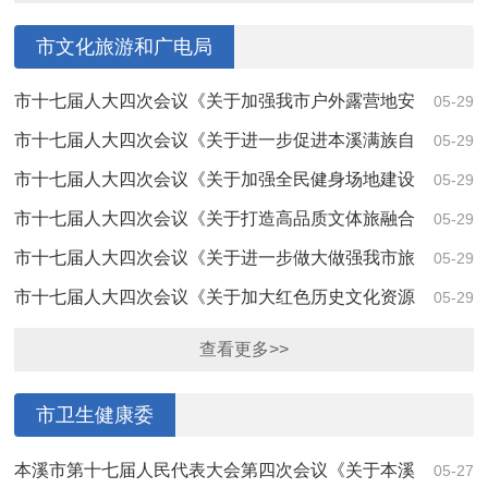
市文化旅游和广电局
市十七届人大四次会议《关于加强我市户外露营地安
05-29
全及环境管理的建议》（第4172号）答复
市十七届人大四次会议《关于进一步促进本溪满族自
05-29
治县旅游产业发展的建议》（第4137号）答复
市十七届人大四次会议《关于加强全民健身场地建设
05-29
的建议》（第4113号）的答复
市十七届人大四次会议《关于打造高品质文体旅融合
05-29
发展的“本溪”示范地的建议》（第4091号）答复
市十七届人大四次会议《关于进一步做大做强我市旅
05-29
游业的建议》（第4086号）答复
市十七届人大四次会议《关于加大红色历史文化资源
05-29
优势 拉动本溪各项事业发展的建议》（第4063...
查看更多>>
市卫生健康委
本溪市第十七届人民代表大会第四次会议《关于本溪
05-27