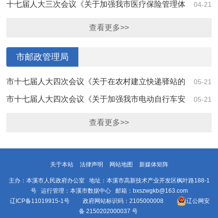
溪市中医药事业高质量发展的建议》（第4228...
十七届人大三次会议《关于加强我市医疗保险管理体
04-21
系构建的建议》（第4138号）答复
查看更多>>
市邮政管理局
市十七届人大四次会议《关于在农村建立快递驿站的
05-21
建议》（第4124号）答复
市十七届人大四次会议《关于加强我市电动自行车安
05-21
全管理的建议》（第4092号）答复
查看更多>>
关于本站
法律声明
网站地图
新媒体矩阵
主办：本溪市人民政府办公室 地址：本溪市高新技术产业开发区枫叶路188-1
号 运行管理：本溪市数据中心 邮箱：bxszwgkb@163.com
辽ICP备11019915-1号
政府网站标识码：2105000008
辽公网安
备 2150202000037 号