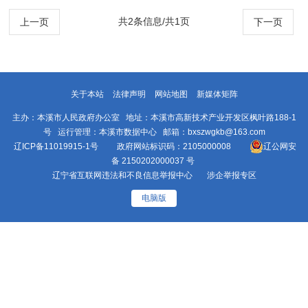
管保持常态化的建议》（第4009号）答复
共2条信息/共1页
上一页
下一页
关于本站
法律声明
网站地图
新媒体矩阵
主办：本溪市人民政府办公室 地址：本溪市高新技术产业开发区枫叶路188-1
号 运行管理：本溪市数据中心 邮箱：bxszwgkb@163.com
辽ICP备11019915-1号
政府网站标识码：2105000008
辽公网安
备 2150202000037 号
辽宁省互联网违法和不良信息举报中心
涉企举报专区
电脑版