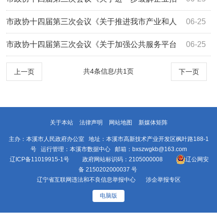
工难问题的提案 》(第3185号)答复
市政协十四届第三次会议《关于推进我市产业和人
06-25
才融合发展的提案 》(第3044号)答复
市政协十四届第三次会议《关于加强公共服务平台
06-25
建设赋能“原字号”产业高质量发展的提案...
共4条信息/共1页
上一页
下一页
关于本站
法律声明
网站地图
新媒体矩阵
主办：本溪市人民政府办公室 地址：本溪市高新技术产业开发区枫叶路188-1
号 运行管理：本溪市数据中心 邮箱：bxszwgkb@163.com
辽ICP备11019915-1号
政府网站标识码：2105000008
辽公网安
备 2150202000037 号
辽宁省互联网违法和不良信息举报中心
涉企举报专区
电脑版