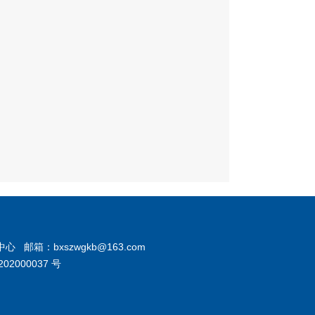
号）
后当场交付当事人；当事人不在场
政机关应当在七日内依有关规定，
处罚决定书送达当事人。
7.执行责任：依照生效的行政处罚
自觉履行或强制执行。
8.其他法律法规规章文件规定应履
任。
1.立案责任：通过举报、检查等途
现违反《农业转基因生物安全管理
的行为，予以审查，决定是否立案
2.调查取证责任：农业部门对立案
件，指定专人负责，及时组织调查
箱：bxszwgkb@163.com
02000037 号
通过搜集证据、现场了解核实情况
农业转基因生
调查，并制作笔录。与当事人有直
（2011年5月
关系的应当回避。执法人员不得少