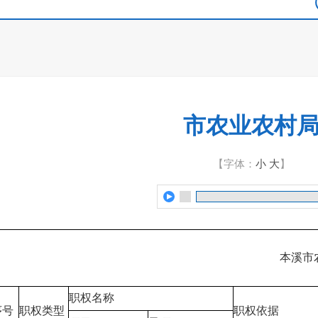
市农业农村
【字体：
小
大
】
本溪市
职权名称
序号
职权类型
职权依据