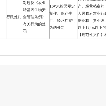
对违反《农业
1.对未按照规定
产、经营档案的
转基因生物安
制作、保存生
人民政府农业行
行政处罚
全管理条例》
产、经营档案行
据职权，责令改正
有关行为的处
为的处罚
以上1万元以下
罚
【规范性文件】
人民政府关于取
批行政职权事项
政发〔2020〕1
市级农业农村部
【规范性文件】
政府关于取消下
级行政职权事项
政发〔2021〕3