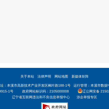
政发〔2021〕3
关于本站
法律声明
网站地图
新媒体矩阵
本溪市高新技术产业开发区枫叶路188-1号 运行管理：本溪市数据中心 邮
9915-1号
政府网站标识码：2105000008
辽公网安备 21502
【行政法规】《
辽宁省互联网违法和不良信息举报中心
涉企举报专区
物安全管理条例》