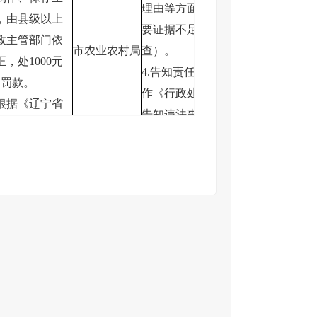
理由等方面进行审查，提出处理意
，由县级以上
要证据不足时，以适当的方式补充
政主管部门依
市农业农村局
查）。
，处1000元
4.告知责任：作出行政处罚决定前
的罚款。
作《行政处罚事先告知书》送达当
根据《辽宁省
告知违法事实及其享有的陈述、申
消下放调整一
利。符合听证规定的，制作并送达
的决定》（辽
处罚听证告知书》。
7号），下放至
5.决定责任：作出处罚决定，制作
门。
罚决定书，载明行政处罚告知、当
《本溪市人民
述申辩或者听证情况等内容。
放调整一批市
6.送达责任：行政处罚决定书应当
的决定》（本
后当场交付当事人；当事人不在场
号）
政机关应当在七日内依有关规定，
处罚决定书送达当事人。