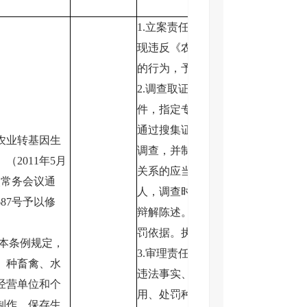
1.立案责任：通过举报、检查等途
现违反《农业转基因生物安全管理
的行为，予以审查，决定是否立案
2.调查取证责任：农业部门对立案
件，指定专人负责，及时组织调查
通过搜集证据、现场了解核实情况
农业转基因生
调查，并制作笔录。与当事人有直
（2011年5月
关系的应当回避。执法人员不得少
次常务会议通
人，调查时应出示执法证件，允许
87号予以修
辩解陈述。认定并告知违法事实，
罚依据。执法人员应保守有关秘密
反本条例规定，
3.审理责任：审理案件调查报告，
、种畜禽、水
违法事实、证据、调查取证程序、
经营单位和个
用、处罚种类和幅度、当事人陈述
制作、保存生