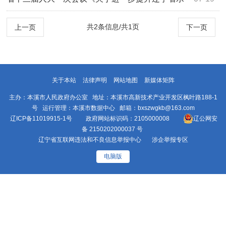
源地污水处理能力的建议》（第1594号）答复
共2条信息/共1页
上一页
下一页
关于本站
法律声明
网站地图
新媒体矩阵
主办：本溪市人民政府办公室 地址：本溪市高新技术产业开发区枫叶路188-1
号 运行管理：本溪市数据中心 邮箱：bxszwgkb@163.com
辽ICP备11019915-1号
政府网站标识码：2105000008
辽公网安
备 2150202000037 号
辽宁省互联网违法和不良信息举报中心
涉企举报专区
电脑版