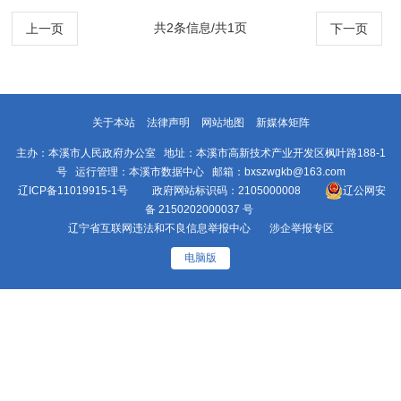
3174号提案办理情况的答复
共2条信息/共1页
上一页
下一页
关于本站
法律声明
网站地图
新媒体矩阵
主办：本溪市人民政府办公室 地址：本溪市高新技术产业开发区枫叶路188-1
号 运行管理：本溪市数据中心 邮箱：bxszwgkb@163.com
辽ICP备11019915-1号
政府网站标识码：2105000008
辽公网安
备 2150202000037 号
辽宁省互联网违法和不良信息举报中心
涉企举报专区
电脑版