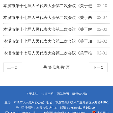
强全市中药材产地初加工的建议》（2001号...
本溪市第十七届人民代表大会第二次会议《关于进
02-10
一步加强中医“治未病”工作的建议》（201...
本溪市第十七届人民代表大会第二次会议《关于两
02-07
癌免费筛查中HPV筛查作为首检的建议》（20...
本溪市第十七届人民代表大会第二次会议《关于解
02-02
决高新区居民就医问题的建议》（2085号）答复
本溪市第十七届人民代表大会第二次会议《关于加
02-02
强和改善医疗机构护工从业行为的规范化管...
本溪市第十七届人民代表大会第二次会议《关于推
02-01
进预防接种门诊数字化建设的建议》（2078...
共7条信息/共1页
上一页
下一页
关于本站
法律声明
网站地图
新媒体矩阵
主办：本溪市人民政府办公室 地址：本溪市高新技术产业开发区枫叶路188-1
号 运行管理：本溪市数据中心 邮箱：bxszwgkb@163.com
辽ICP备11019915-1号
政府网站标识码：2105000008
辽公网安