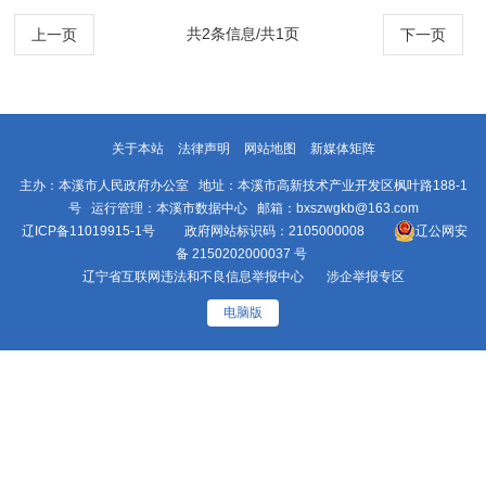
2168号提案办理情况的答复
共2条信息/共1页
上一页
下一页
关于本站
法律声明
网站地图
新媒体矩阵
主办：本溪市人民政府办公室 地址：本溪市高新技术产业开发区枫叶路188-1
号 运行管理：本溪市数据中心 邮箱：bxszwgkb@163.com
辽ICP备11019915-1号
政府网站标识码：2105000008
辽公网安
备 2150202000037 号
辽宁省互联网违法和不良信息举报中心
涉企举报专区
电脑版