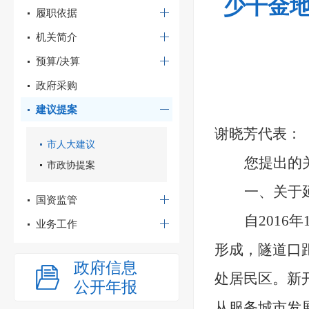
少千金地
履职依据
机关简介
预算/决算
政府采购
建议提案
谢晓芳
代表：
市人大建议
您提出的
市政协提案
一、关于
国资监管
自
201
业务工作
形成，隧道口
政府信息
处居民区。新
公开年报
从服务城市发