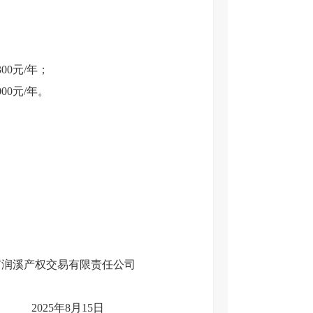
；
00元/年；
00元/年。
限责任公司
2
02
5
年
8
月
15
日