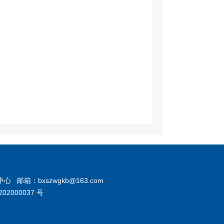
箱：bxszwgkb@163.com
02000037 号