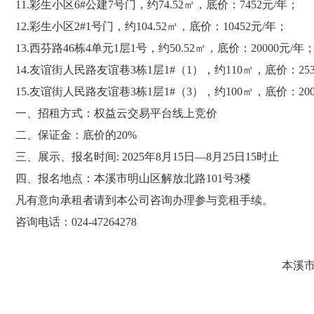
11.彩生小区6#公建7号门，约74.52㎡，底价：7452元/年；
12.彩生小区2#1号门，约104.52㎡，底价：10452元/年；
13.西芬路46栋4单元1层1号，约50.52㎡，底价：20000元/年
14.友谊街人民路友谊巷3栋1层1#（1），约110㎡，底价：253
15.友谊街人民路友谊巷3栋1层1#（3），约100㎡，底价：200
一、招租方式：权益云交易平台线上竞价
二、保证金：底价的
2
0%
三、展示、报名时间
: 2025
年
8
月
15
日—
8
月
25
日
15
时止
四、报名地点：本溪市明山区解放北路
101
号
3
楼
凡有意向承租者请到本公司咨询办理参与竞租手续。
咨询电话：
024-47264278
本溪市润溪产权交易有