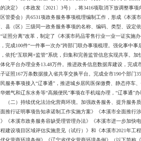
的决定》（本政发〔2021〕3号），将3416项取消下放调整事
新区管委会）共6531项政务服务事项梳理编制工作，形成《本溪
市、县（区）三级同一政务服务事项的名称、编码、类型、设定
和“证照分离”改革，制定了《本溪市药品零售行业一业一证实施办
，完成100件“一件事一次办”跨部门联办事项梳理。强化事中事
，依托“互联网+监管”系统，归集和完善监管信息实现共享。加快
体化平台办理业务13.48万件。推进政务信息数据库建设，完成市
子证照167万条数据接入省共享交换平台。完成全市190个部门3
便民服务事项接入“辽事通”，推进城乡居民医保缴费、静态停车
华燃气和辽东水务等“高频便民”事项在手机端办理，“辽事通”办
（二）持续优化法治化营商环境。加强政务服务、提升服务质
全面推行证明事项告知承诺制工作实施方案》《本溪市全面推行
案》《本溪市政务服务容缺受理管理办法》《本溪市进一步加快
工程建设项目区域评估实施意见（试行）》和《本溪市2021年工
《优化营商环境条例》《辽宁省优化营商环境条例》（以下简称《