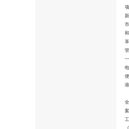
项
革
管
一
电
港