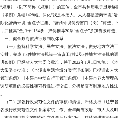
次”规定》（以下简称《规定》）的宣传，全市共利用电子显示屏播
《条例》条幅1428幅。深化“我是本溪人、人人都是营商环境”
国际化营商环境”金点子征集、“营商环境优秀窗口（岗）”评选、
，共征集“金点子”154条，择优推荐20条“金点子”参加省级评选
三、健全政府依法行政制度体系
（一）坚持科学立法、民主立法、依法立法，做好地方立法工作
划安排，完成了3件地方法规统一审议工作以及3件地方性法规的
促进条例》已经省人大常委会批准，并于2022年1月1日实施；
人大常委会批准；《本溪市生活垃圾分类管理条例》已提请市人
类管理条例》《本溪市电动自行车管理条例》《本溪市养犬管理条
对调研项目的必要性和可行性进行论证，分析是否有制定地方性法规
考。
（二）加强行政规范性文件的审核和清理。严格执行《辽宁省
好各级行政规范性文件备案审核工作。全年向省政府、市人大及时
件，市直部门制定的规范性文件事后备案12件。持续推进市级行