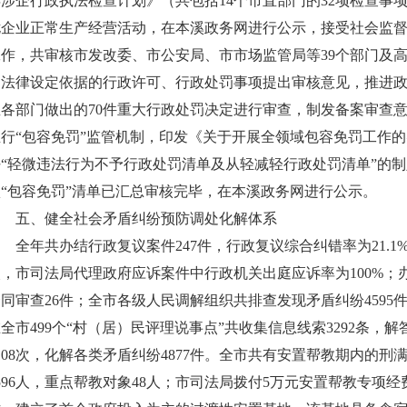
涉企行政执法检查计划》（共包括14个市直部门的32项检查事项
扰企业正常生产经营活动，在本溪政务网进行公示，接受社会监
工作，共审核市发改委、市公安局、市市场监管局等39个部门及高
乏法律设定依据的行政许可、行政处罚事项提出审核意见，推进
直各部门做出的70件重大行政处罚决定进行审查，制发备案审查意
推行“包容免罚”监管机制，印发《关于开展全领域包容免罚工作
“轻微违法行为不予行政处罚清单及从轻减轻行政处罚清单”的制定
项“包容免罚”清单已汇总审核完毕，在本溪政务网进行公示。
五、健全社会矛盾纠纷预防调处化解体系
年共办结行政复议案件247件，行政复议综合纠错率为21.1%
次，市司法局代理政府应诉案件中行政机关出庭应诉率为100%；
同审查26件；全市各级人民调解组织共排查发现矛盾纠纷4595件，
全市499个“村（居）民评理说事点”共收集信息线索3292条，解
108次，化解各类矛盾纠纷4877件。全市共有安置帮教期内的刑
596人，重点帮教对象48人；市司法局拨付5万元安置帮教专项