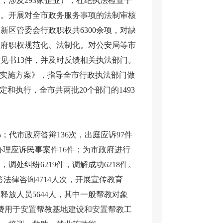
，涉及293家企业），杜绝执法检查干
督。开展对全市政务服务事项的法制审核
新区管委会行政职权共6300余项，对缺
政府职权规范化、法制化。对公安局等市
见书13件，并及时反馈相关执法部门。
的实施方案》，指导全市行政执法部门做
和执行，全市共两批20个部门的1493
；代市政府答辩136次，出庭应诉97件
办理应诉民事案件16件；为市政府进行
调处纠纷6219件，调解成功6218件。
答法律咨询4714人次，开展宣传教育
满释放人员5644人，其中一般帮教对象
经费用于安置帮教基地建设和安置帮教工