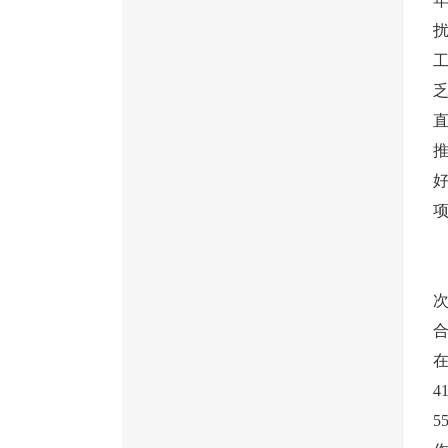
年
好
全
合
在
4
5