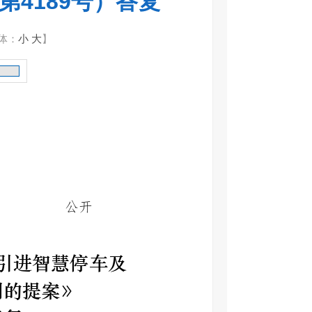
4189号）答复
体：
小
大
】