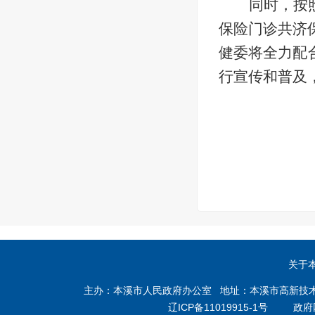
同时，按
保险门诊共济保
健委将全力配
行宣传和普及
关于
主办：本溪市人民政府办公室 地址：本溪市高新技术产业开
辽ICP备11019915-1号
政府网站