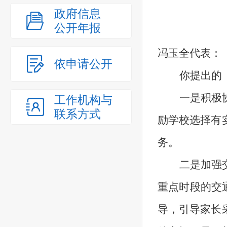
政府信息
公开年报
冯玉全
代表：
依申请公开
你
提出的
一是
积极
工作机构与
联系方式
励学校
选择有
务
。
二是加强
重点时段的交
导，引导家长