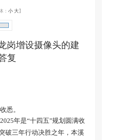
体：
小
大
】
龙岗增设摄像头的建
答复
收悉。
2025年是“十四五”规划圆满收
新突破三年行动决胜之年，本溪