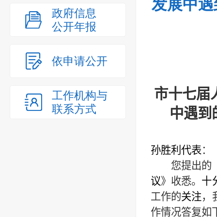
发展中遇
政府信息
公开年报
依申请公开
市十七届
工作机构与
联系方式
中遇到
孙胜利代表
：
您提出的
议
》
收悉。
十
工作的
关注
，
作情况
答复
如