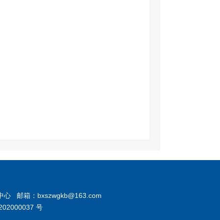
箱：bxszwgkb@163.com
02000037 号