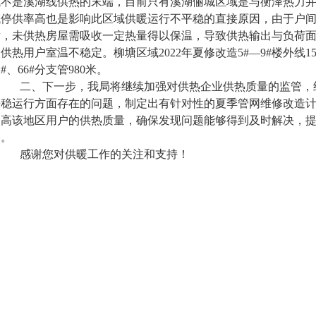
域不是溪湖线供热的末端，目前只有溪湖俪城区域是与衡泽热力
域停供率高也是影响此区域供暖运行不平稳的直接原因，
由于户
后，未供热房屋需吸收一定热量得以保温，导致供热输出与负荷
已供热用户室温不稳定。
柳塘区域2022年夏修改造5#—9#楼外线1
2#、66#分支管980米。
二、下一步，我局将继续加强对供热企业供热质量的监管，
平稳运行方面存在的问题，制定出有针对性的夏季管网维修改造计
提高该地区用户的供热质量，确保发现问题能够得到及时解决，
冬。
感谢您对供暖工作的关注和支持！