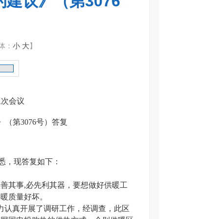
建议》（第3076
体：
小
大
】
三次会议
（第3076号）答复
悉，现答复如下：
善其事,必先利其器，要想做好供暖工
供暖质量好坏。
力认真开展了调研工作，经调查，此区