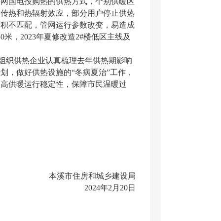
并网国电投购热的供热方式，个别供暖区
间传热和热辐射效应，部分用户停止供热
面积不匹配，
管网运行参数改变，
易造成
50米，2023年夏修改造2#楼低区主线及
组织供热企业认真梳理去年供热期影响
划，做好供热设施的“冬病夏治”工作，
提高供暖运行稳定性，保障市民温暖过
本溪市住房和城乡建设局
2024年2月
20
日