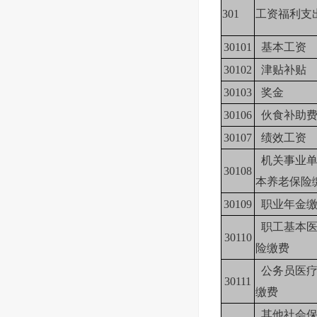
301
工资福利支
30101
基本工资
30102
津贴补贴
30103
奖金
30106
伙食补助
30107
绩效工资
机关事业单
30108
本养老保险
30109
职业年金缴
职工基本医
30110
险缴费
公务员医疗
30111
缴费
其他社会保