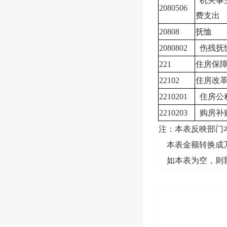
机关事
2080506
费支出
20808
抚恤
2080802
伤残抚
221
住房保
22102
住房改
2210201
住房公
2210203
购房补
注：本表反映部门
本表金额转换成万
如本表为空，则我