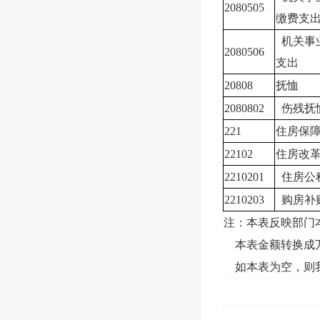
2080505
缴费支
机关事
2080506
支出
20808
抚恤
2080802
伤残抚
221
住房保
22102
住房改
2210201
住房公
2210203
购房补
注：本表反映部门
本表金额转换成万
如本表为空，则我