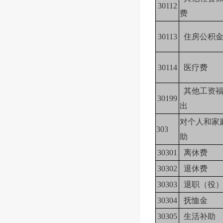
30112
费
30113
住房公积
30114
医疗费
其他工资福
30199
出
对个人和家
303
助
30301
离休费
30302
退休费
30303
退职（役）
30304
抚恤金
30305
生活补助