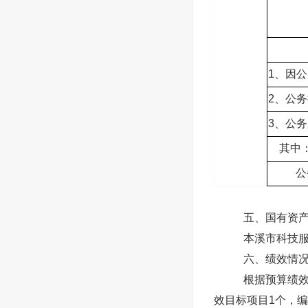
1、因
2、公
3、公
其中：
公务
五、国有资
本溪市科技服
六、绩效情
根据预算绩效
效目标项目1个，编