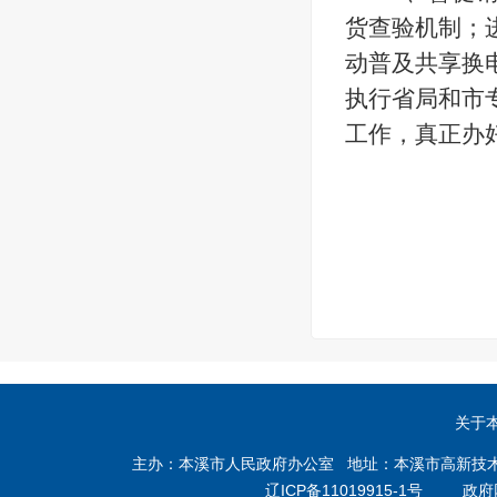
货查验机制；
动普及共享换
执行省局和市
工作，真正办
关于
主办：本溪市人民政府办公室 地址：本溪市高新技术产业开
辽ICP备11019915-1号
政府网站