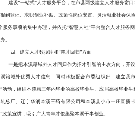
建设“一站式”人才服务平台，在市县两级建立人才服务窗口
生报到登记、求职创业补贴、政策性岗位安置、灵活就业社会保
6个服务事项的集中办理，并依托“智慧人社”平台整合人才服务网
通办。
四、建立人才数据库和“溪才回归”方面
一是
把本溪籍域外人才回归作为招才引智的主攻方向，开设人
本溪籍域外优秀人才信息，同时积极配合市委组织部，建立我
行”活动，组织本溪籍三年内毕业的高校毕业生、应届高校毕业生和
冷轧总厂、辽宁华润本溪三药有限公司和本溪县小市一庄直播带
划”政策宣讲，吸引广大青年才俊集聚本溪干事创业。