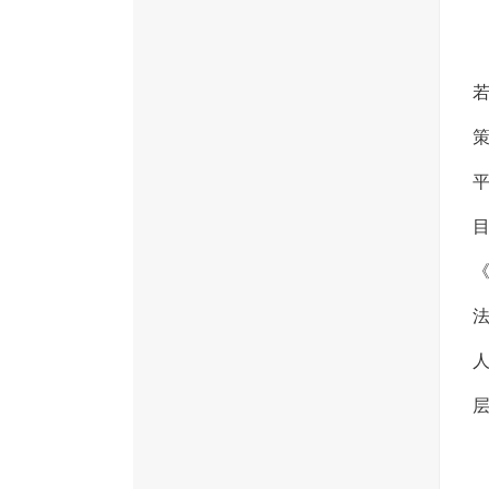
策
《
法