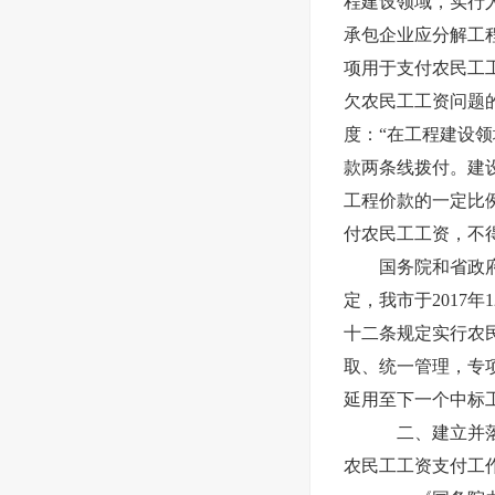
程建设领域，实行
承包企业应分解工
项用于支付农民工
欠农民工工资问题的
度：“
在工程建设领
款两条线拨付。建
工程价款的一定比
付农民工工资，不
国务院和省政
定，我市于2017年
十二条规定实行农
取、统一管理，专
延用至下一个中标
二、
建立并
农民工工资支付工