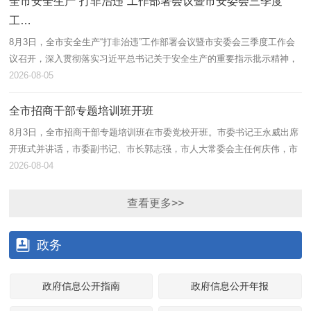
全市安全生产“打非治违”工作部署会议暨市安委会三季度
闲
工…
新
花
20
8月3日，全市安全生产“打非治违”工作部署会议暨市安委会三季度工作会
补
议召开，深入贯彻落实习近平总书记关于安全生产的重要指示批示精神，
以及省相关会议精神，部署开展重点行业领域“打非治违”工作。市委书
2026-08-05
记...
“
全市招商干部专题培训班开班
用
的
20
8月3日，全市招商干部专题培训班在市委党校开班。市委书记王永威出席
赋.
开班式并讲话，市委副书记、市长郭志强，市人大常委会主任何庆伟，市
政协主席高巍出席。 王永威指出，形势严峻，必须直面以对、明责于
2026-08-04
心。...
查看更多>>
政务
政府信息公开指南
政府信息公开年报