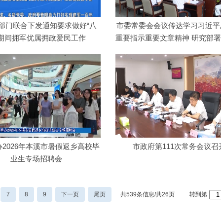
部门联合下发通知要求做好“八
市委常委会会议传达学习习近平
”期间拥军优属拥政爱民工作
重要指示重要文章精神 研究部
彻…
2026年本溪市暑假返乡高校毕
市政府第111次常务会议召
业生专场招聘会
7
8
9
下一页
尾页
共539条信息/共26页
转到第