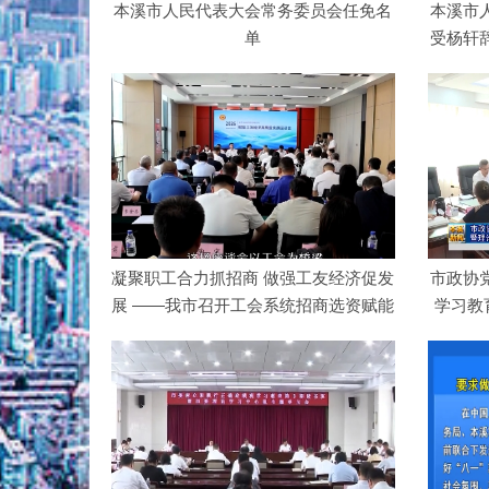
本溪市人民代表大会常务委员会任免名
本溪市
单
受杨轩
凝聚职工合力抓招商 做强工友经济促发
市政协
展 ——我市召开工会系统招商选资赋能
学习教
工…