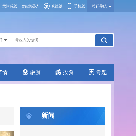
无障碍版
智能机器人
繁體版
手机版
站群导航
群
市情
旅游
投资
专题
新闻