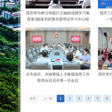
我市举办树立和践行正确政绩观学习教
我市三
育第3期读书班暨市委理论学习中心组
一
专题…
全市县区、乡镇两级人大换届选举工作
我市举办
联席会议召开第一次会议
首页
上一页
1
2
3
4
5
6