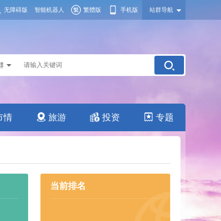
无障碍版
智能机器人
繁體版
手机版
站群导航
群
市情
旅游
投资
专题
当前排名