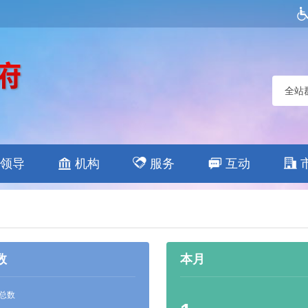
全站
领导
机构
服务
互动
数
本月
总数