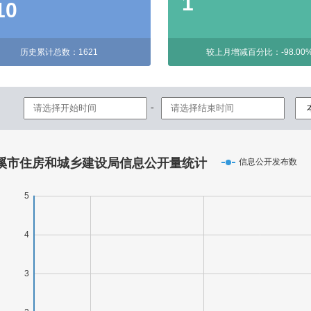
1
10
历史累计总数：1621
较上月增减百分比：-98.00
-