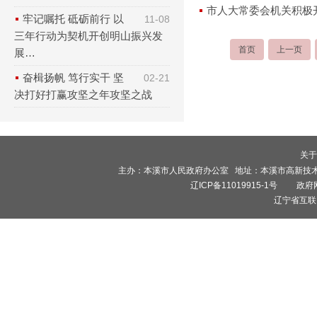
市人大常委会机关积极开
牢记嘱托 砥砺前行 以
11-08
三年行动为契机开创明山振兴发
首页
上一页
展…
奋楫扬帆 笃行实干 坚
02-21
决打好打赢攻坚之年攻坚之战
关于
主办：本溪市人民政府办公室 地址：本溪市高新技术产业开
辽ICP备11019915-1号
政府网站
辽宁省互联