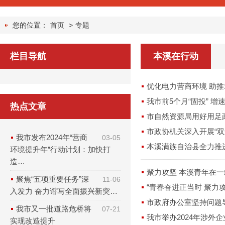
您的位置：
首页
>
专题
栏目导航
本溪在行动
优化电力营商环境 助
我市前5个月“固投” 增
热点文章
市自然资源局用好用足
市政协机关深入开展“双
我市发布2024年“营商
03-05
本溪满族自治县全力推
环境提升年”行动计划：加快打
造…
聚力攻坚 本溪青年在
聚焦“五项重要任务”深
11-06
“青春奋进正当时 聚力
入发力 奋力谱写全面振兴新突…
市政府办公室坚持问题导
我市又一批道路危桥将
07-21
我市举办2024年涉外
实现改造提升