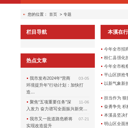
您的位置：
首页
>
专题
栏目导航
本溪在
今年全市招
桓仁县强化
热点文章
今年全市检
平山区拼抢
我市发布2024年“营商
03-05
以新气象新
环境提升年”行动计划：加快打
造…
担当作为 
聚焦“五项重要任务”深
11-06
奋勇争先 积
入发力 奋力谱写全面振兴新突…
本溪县坚决
我市又一批道路危桥将
07-21
明山区全面推
实现改造提升