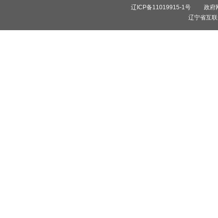
辽ICP备11019915-1号
政府网站
辽宁省互联