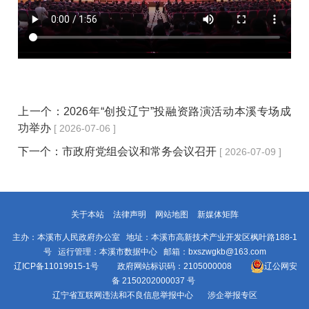
上一个：
2026年“创投辽宁”投融资路演活动本溪专场成
功举办
[ 2026-07-06 ]
下一个：
市政府党组会议和常务会议召开
[ 2026-07-09 ]
关于本站
法律声明
网站地图
新媒体矩阵
主办：本溪市人民政府办公室 地址：本溪市高新技术产业开发区枫叶路188-1
号 运行管理：本溪市数据中心 邮箱：bxszwgkb@163.com
辽ICP备11019915-1号
政府网站标识码：2105000008
辽公网安
备 2150202000037 号
辽宁省互联网违法和不良信息举报中心
涉企举报专区