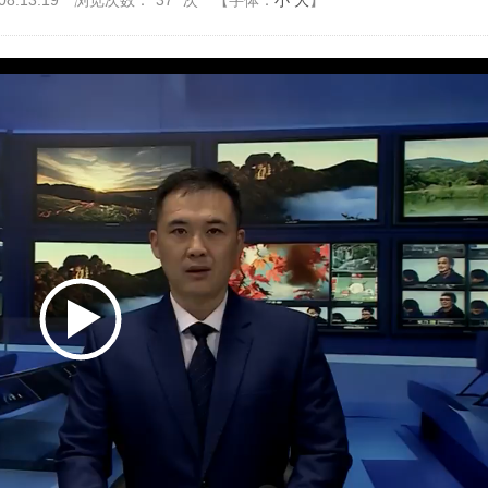
8:13:19
浏览次数：
37
次
【字体：
小
大
】