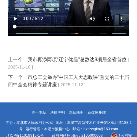
上一个：
我市再添两项“辽宁优品”总数达8项居全省首位
[
2025-11-10 ]
下一个：
市总工会举办“中国工人大思政课”暨党的二十届
四中全会精神专题讲座
[ 2025-11-12 ]
关于本站
法律声明
网站地图
新媒体矩阵
主办：本溪市人民政府办公室 地址：本溪市高新技术产业开发区枫叶路188-1
号 运行管理：本溪市数据中心 邮箱：bxszwgkb@163.com
辽ICP备11019915-1号
政府网站标识码：2105000008
辽公网安