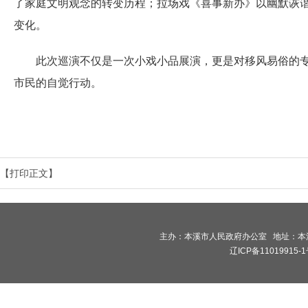
了家庭文明观念的转变历程；拉场戏《喜事新办》以幽默诙
变化。
此次巡演不仅是一次小戏小品展演，更是对移风易俗的专题
市民的自觉行动。
【打印正文】
主办：本溪市人民政府办公室 地址：本溪市
辽ICP备11019915-