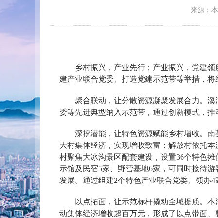
来源：
乡村振兴，产业先行；产业振兴，党建领航
建产业联合党委、打造党建示范带等举措，将
聚合联动，让分散资源凝聚发展合力。溪湖区
委等先进典型纳入示范带，通过创新模式，推动
深挖潜能，让特色资源赋能乡村增收。南芬区
大村集体经济，实现增收致富；解放村依托本溪
村聚焦大冰沟景区配套建设，设置36个特色摊
示馆及民宿5家、野营基地6家，可同时接待游客
发展。通过组建2个特色产业联合党委、领办4
以点拓面，让示范标杆撬动全域提质。本溪满
动集体经济增收超百万元，形成了以点带面、整