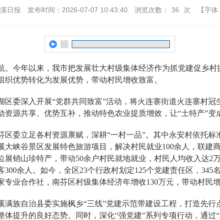
本溪日报
发布时间：2026-07-07 10:43:40
浏览次数：
36
次
【字体
。今年以来，我市把发展壮大村级集体经济作为抓党建促乡村
组织优势转化为发展优势，带动村民增收致富。
委深入开展“党群共同致富”活动，将火连寨街道火连寨村冠
资源共享、优势互补，推动特色农业提质增效，让“土特产”变成
委立足各村资源禀赋，深耕“一村一品”。其中永安村依托标
大峡谷景区发展特色旅游项目，解决村民就业100余人，联建商户1
位展销山珍特产，带动50余户村民就地就业，村民人均收入达2
300余人。如今，全区23个行政村划定125个党建责任区，345
家专业合作社，南芬区村级集体经济年增收130万元，带动村民增
族自治县委实施枫乡“三线”党建示范带建设工程，打造先行点
体提升的良好态势。同时，深化“强党建”系列专项行动，通过