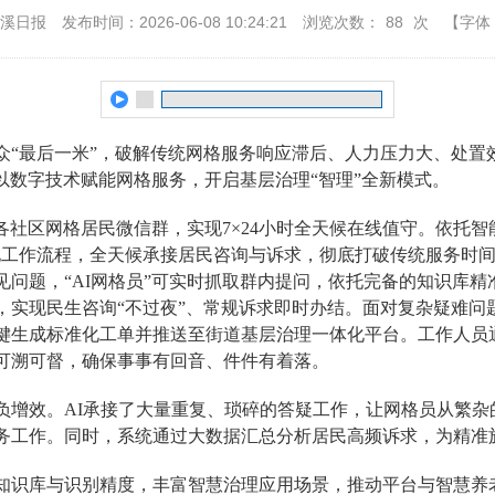
本溪日报
发布时间：2026-06-08 10:24:21
浏览次数：
88
次
【字体
众“最后一米”，破解传统网格服务响应滞后、人力压力大、处置
，以数字技术赋能网格服务，开启基层治理“智理”全新模式。
入各社区网格居民微信群，实现7×24小时全天候在线值守。依托
化工作流程，全天候承接居民咨询与诉求，彻底打破传统服务时
见问题，“AI网格员”可实时抓取群内提问，依托完备的知识库
，实现民生咨询“不过夜”、常规诉求即时办结。面对复杂疑难问
键生成标准化工单并推送至街道基层治理一体化平台。工作人员
可溯可督，确保事事有回音、件件有着落。
负增效。AI承接了大量重复、琐碎的答疑工作，让网格员从繁杂
务工作。同时，系统通过大数据汇总分析居民高频诉求，为精准
知识库与识别精度，丰富智慧治理应用场景，推动平台与智慧养