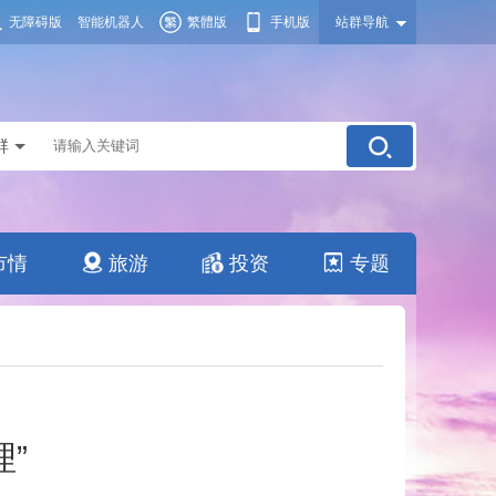
无障碍版
智能机器人
繁體版
手机版
站群导航
群
市情
旅游
投资
专题
”