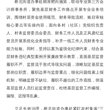
桥北街道办事处精准靶向施策，联动专业第三方会
计师事务所，聚焦基层财务工作痛点开展专业业务培
训。围绕村居资金使用规范、财务审批流程、账目审核
核心要点等实操内容，面向各村（社区）党组织负责
人、村务监督委员会委员、财务工作人员及正风肃纪监
督员开展系统化业务指导，补齐一线工作人员财务专业
能力短板。同时，坚持以案为鉴强化纪律约束，结合基
层财务违纪典型案例开展廉政警示教育，直面基层监督
履职不严、监督流于形式等现实问题，清晰划定基层监
督岗位职责、履职边界与监督重点，细化问题线索上报
机制，明确监督不缺位、履职不越位的工作底线，倒逼
基层监督人员扛起监督责任，杜绝基层监督工作瞒报、
漏报、迟报等乱象。
立足长效治理，桥北街道办事处紧盯农村集体“三