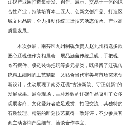
辽砚产业园打造集研发、创作、展示、交易于一体的综
合性产业，持续培育本土匠人、创新文创产品、打造区
域文化品牌，全力推动传统非遗技艺活态传承、产业高
质量发展。
本次参展，南芬区九州制砚负责人赵九州精选多款
匠心辽砚佳作亮相展会，展品涵盖传统辽砚，手把砚、
奇石摆件、项链装饰把玩等多元品类，既保留了辽砚传
统精工细雕的工艺精髓，又贴合当代审美与市场需求创
新设计，生动展现了南芬辽砚“古法新韵、守正创新”的
发展成果。展会现场，古朴雅致的辽砚作品吸引了众多
观展客商、文化爱好者驻足观赏、拍照交流，其独特的
石质纹理、精湛的雕刻技艺赢得一致好评，不少参展客
商主动咨询产品细节、洽谈合作事宜。