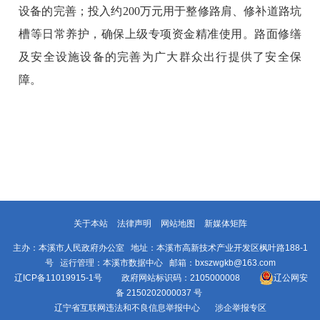
设备的完善；投入约200万元用于整修路肩、修补道路坑
槽等日常养护，确保上级专项资金精准使用。路面修缮
及安全设施设备的完善为广大群众出行提供了安全保
障。
关于本站
法律声明
网站地图
新媒体矩阵
主办：本溪市人民政府办公室 地址：本溪市高新技术产业开发区枫叶路188-1
号 运行管理：本溪市数据中心 邮箱：bxszwgkb@163.com
辽ICP备11019915-1号
政府网站标识码：2105000008
辽公网安
备 2150202000037 号
辽宁省互联网违法和不良信息举报中心
涉企举报专区