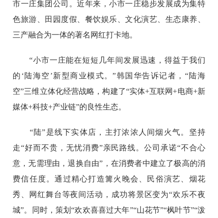
市一庄集团公司。近年来，小市一庄稳步发展成为集特
色旅游、田园度假、餐饮娱乐、文化演艺、生态康养、
三产融合为一体的著名网红打卡地。
“小市一庄能在短短几年间发展迅速，得益于我们
的‘陆海空’新型商业模式。”韩国华告诉记者，“陆海
空”三维立体化经营战略，构建了“实体+互联网+电商+新
媒体+科技+产业链”的良性生态。
“陆”是线下实体店，主打浓浓人间烟火气。坚持
走“好而不贵，无忧消费”亲民路线。公司承诺“不合心
意，无需理由，退换自由”，在消费者中建立了极高的消
费信任度。通过精心打造篝火晚会、民俗演艺、烟花
秀、网红舞台等夜间活动，成功将景区变为“欢乐不夜
城”。同时，策划“欢欢喜喜过大年”“山花节”“枫叶节”“泼