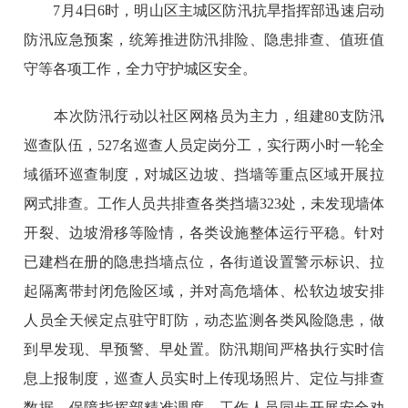
7月4日6时，明山区主城区防汛抗旱指挥部迅速启动
防汛应急预案，统筹推进防汛排险、隐患排查、值班值
守等各项工作，全力守护城区安全。
本次防汛行动以社区网格员为主力，组建80支防汛
巡查队伍，527名巡查人员定岗分工，实行两小时一轮全
域循环巡查制度，对城区边坡、挡墙等重点区域开展拉
网式排查。工作人员共排查各类挡墙323处，未发现墙体
开裂、边坡滑移等险情，各类设施整体运行平稳。针对
已建档在册的隐患挡墙点位，各街道设置警示标识、拉
起隔离带封闭危险区域，并对高危墙体、松软边坡安排
人员全天候定点驻守盯防，动态监测各类风险隐患，做
到早发现、早预警、早处置。防汛期间严格执行实时信
息上报制度，巡查人员实时上传现场照片、定位与排查
数据，保障指挥部精准调度。工作人员同步开展安全劝