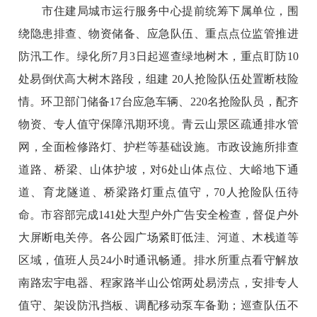
市住建局城市运行服务中心提前统筹下属单位，围
绕隐患排查、物资储备、应急队伍、重点点位监管推进
防汛工作。绿化所7月3日起巡查绿地树木，重点盯防10
处易倒伏高大树木路段，组建 20人抢险队伍处置断枝险
情。环卫部门储备17台应急车辆、220名抢险队员，配齐
物资、专人值守保障汛期环境。青云山景区疏通排水管
网，全面检修路灯、护栏等基础设施。市政设施所排查
道路、桥梁、山体护坡，对6处山体点位、大峪地下通
道、育龙隧道、桥梁路灯重点值守，70人抢险队伍待
命。市容部完成141处大型户外广告安全检查，督促户外
大屏断电关停。各公园广场紧盯低洼、河道、木栈道等
区域，值班人员24小时通讯畅通。排水所重点看守解放
南路宏宇电器、程家路半山公馆两处易涝点，安排专人
值守、架设防汛挡板、调配移动泵车备勤；巡查队伍不