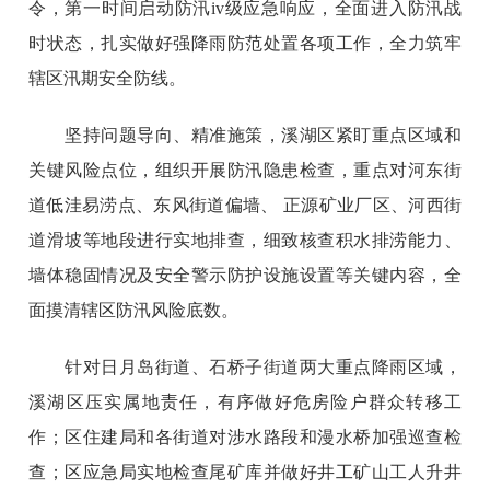
令，第一时间启动防汛iv级应急响应，全面进入防汛战
时状态，扎实做好强降雨防范处置各项工作，全力筑牢
辖区汛期安全防线。
坚持问题导向、精准施策，溪湖区紧盯重点区域和
关键风险点位，组织开展防汛隐患检查，重点对河东街
道低洼易涝点、东风街道偏墙、 正源矿业厂区、河西街
道滑坡等地段进行实地排查，细致核查积水排涝能力、
墙体稳固情况及安全警示防护设施设置等关键内容，全
面摸清辖区防汛风险底数。
针对日月岛街道、石桥子街道两大重点降雨区域，
溪湖区压实属地责任，有序做好危房险户群众转移工
作；区住建局和各街道对涉水路段和漫水桥加强巡查检
查；区应急局实地检查尾矿库并做好井工矿山工人升井