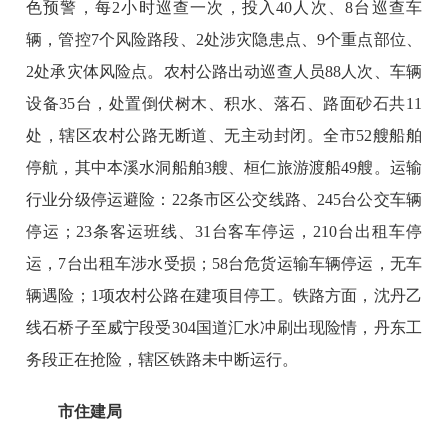
色预警，每2小时巡查一次，投入40人次、8台巡查车
辆，管控7个风险路段、2处涉灾隐患点、9个重点部位、
2处承灾体风险点。农村公路出动巡查人员88人次、车辆
设备35台，处置倒伏树木、积水、落石、路面砂石共11
处，辖区农村公路无断道、无主动封闭。全市52艘船舶
停航，其中本溪水洞船舶3艘、桓仁旅游渡船49艘。运输
行业分级停运避险：22条市区公交线路、245台公交车辆
停运；23条客运班线、31台客车停运，210台出租车停
运，7台出租车涉水受损；58台危货运输车辆停运，无车
辆遇险；1项农村公路在建项目停工。铁路方面，沈丹乙
线石桥子至威宁段受304国道汇水冲刷出现险情，丹东工
务段正在抢险，辖区铁路未中断运行。
市住建局