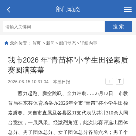
部门动态
您的位置：
首页
>
新闻
>
部门动态
>
详细内容
我市2026 年“青苗杯”小学生田径素质
赛圆满落幕
T
2026-06-15 10:31:04
本溪日报
T
蓄力起跑、腾空跳跃、全力冲刺……6月12日，市教
育局在东芬体育场举办2026年全市“青苗”杯小学生田径
素质赛。来自市直属及各县区31支代表队共计310余人同
台竞技，一展风采。经激烈角逐，此次比赛评选出团体
总分、男子团体总分、女子团体总分各前六名；男子个