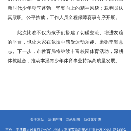
新时代少年朝气蓬勃、坚韧向上的精神风貌；裁判员认
真履职、公平执裁，工作人员全程保障赛事有序开展。
此次比赛不仅为孩子们搭建了切磋交流、增进友谊
的平台，也让大家在竞技中感受运动乐趣、磨砺坚韧意
志。下一步，市教育局将继续丰富校园体育活动，深耕
体教融合，推动本溪青少年体育事业持续高质量发展。
关于本站
法律声明
网站地图
新媒体矩阵
主办：本溪市人民政府办公室 地址：本溪市高新技术产业开发区枫叶路188-1