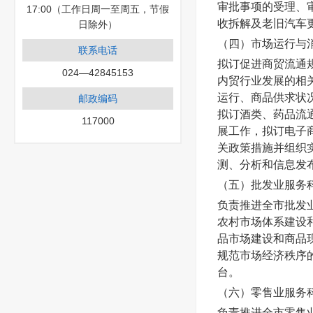
审批事项的受理、
17:00（工作日周一至周五，节假
收拆解及老旧汽车
日除外）
（四）
市场运行与
联系电话
拟订促进商贸流通
024—42845153
内贸行业发展的相
运行、商品供求状
邮政编码
拟订酒类、药品流
117000
展工作，拟订电子
关政策措施并组织
测、分析和信息发
（五）批发业服务
负责推进全市批发
农村市场体系建设
品市场建设和商品
规范市场经济秩序
台。
（六）零售业服务
负责推进全市零售