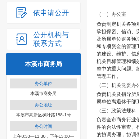
依申请公开
（一）办公室
负责制定机关各项
承担保密、信访、
公开机构与
及所属单位财务预
联系方式
和专项资金的管理
的建设、维护、信
机关目标管理和绩
本溪市商务局
整中的重大问题。
管理工作。
办公单位
（二）
机关党委办
本溪市商务局
负责机关及指导所
属单位离退休干部
办公地址
（三）政策法规科
本溪市高新区枫叶路188-1号
负责全市商务行业
办公时间
件的合法性审查、
的协调办理，协调
上午8:30—11:30，下午13:00—